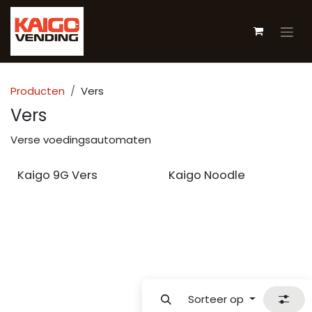
Overslaan naar inhoud
Producten
Vers
Vers
Verse voedingsautomaten
Uitverkocht
Kaigo 9G Vers
Kaigo Noodle
Sorteer op