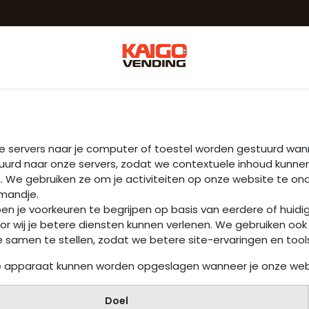
ntact
algemene voorwaarden
REFERENTIES
onze servers naar je computer of toestel worden gestuurd wa
tuurd naar onze servers, zodat we contextuele inhoud kunnen
n. We gebruiken ze om je activiteiten op onze website te onde
lmandje.
n je voorkeuren te begrijpen op basis van eerdere of huidi
door wij je betere diensten kunnen verlenen. We gebruiken 
ie samen te stellen, zodat we betere site-ervaringen en too
p je apparaat kunnen worden opgeslagen wanneer je onze web
Doel