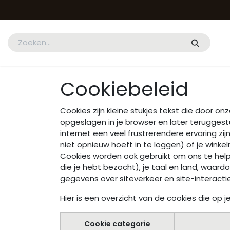
Overslaan naar inhoud
Startpagina
Shop
Gratis Vending Service
Helpdesk
Co
Cookiebeleid
Cookies zijn kleine stukjes tekst die door 
opgeslagen in je browser en later terugges
internet een veel frustrerendere ervaring zij
niet opnieuw hoeft in te loggen) of je winke
Cookies worden ook gebruikt om ons te helpe
die je hebt bezocht), je taal en land, waar
gegevens over siteverkeer en site-interact
Hier is een overzicht van de cookies die o
Cookie categorie