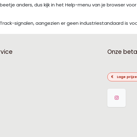
n beetje anders, dus kijk in het Help-menu van je browser voo
ck-signalen, aangezien er geen industriestandaard is voor
rvice
Onze bet
Lage prijz