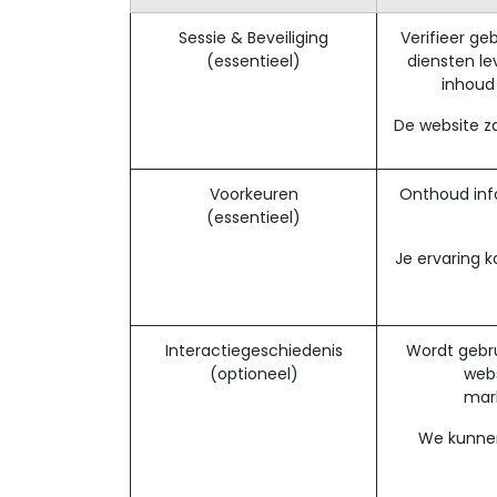
Sessie & Beveiliging
Verifieer ge
(essentieel)
diensten le
inhoud
De website za
Voorkeuren
Onthoud info
(essentieel)
Je ervaring k
Interactiegeschiedenis
Wordt gebru
(optioneel)
webs
mark
We kunnen 